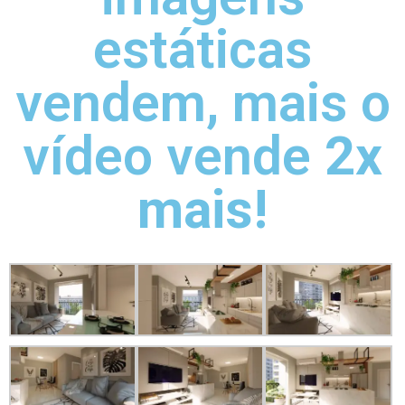
estáticas
vendem, mais o
vídeo vende
2x
mais!