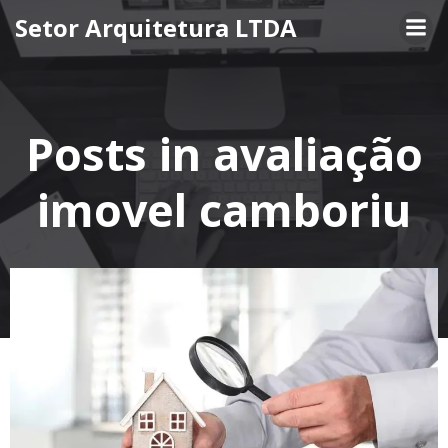
Pular
Setor Arquitetura LTDA
para
o
conteúdo
Posts in avaliação
imovel camboriu