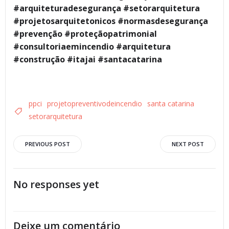
#arquiteturadesegurança #setorarquitetura
#projetosarquitetonicos #normasdesegurança
#prevenção #proteçãopatrimonial
#consultoriaemincendio #arquitetura
#construção #itajai #santacatarina
ppci
projetopreventivodeincendio
santa catarina
setorarquitetura
Post
Post
PREVIOUS POST
NEXT POST
navigation
navigation
No responses yet
Deixe um comentário